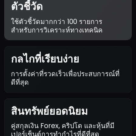
ประทับใจมากกับอินเทอร์เฟซ
ที่ใช้งานง่ายและข้อมูลแบบเรี
ยลไทม์ ฉันทำการเทรดครั้ง
แรกได้ภายในไม่กี่นาที!