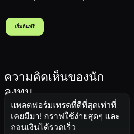
บัญชีทดลองและการแข่งขัน
เป็นพันธมิตร
เริ่มต้นฟรี
Sun Wave LLC. Address: Lighthouse Trust Nevis Ltd,
Suite 1, A.L. Evelyn Ltd Building, Main Street,
Charlestown, Nevis Company business number: L
22402
Payment transactions are managed by: s. w. Sun
Wave CY LTD with registration number HE450991
and registered address at Kyriakou Matsi &
Anexartisias 3, ROUSSOS LIMASSOL TOWER, 4th
Floor, 3040 Limassol, Cyprus
support@runatrade.com